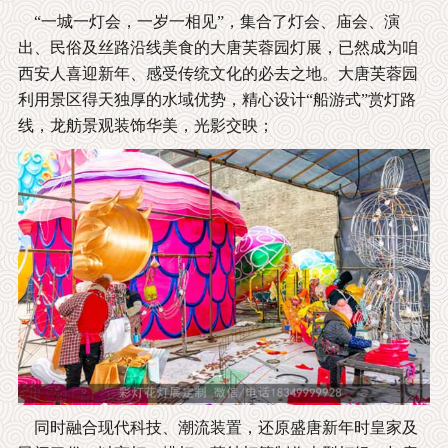
“一城一灯会，一岁一相见”，集合了灯会、庙会、演
出、民俗及丝路沿线美食的大唐芙蓉园灯展，已然成为咱
西安人喜迎新年、感受传统文化的必去之地。大唐芙蓉园
利用景区得天独厚的水域优势，精心设计“船游式”赏灯路
线，龙舫景观装饰华美，光影交映；
同时融合现代科技、潮流装置，还原盛唐新年时皇家及