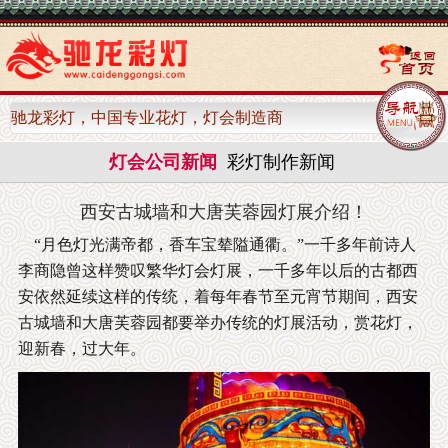
驰龙彩灯，中国专业花灯，灯会制造商
灯会公司新闻
彩灯制作新闻
西安古城墙和大唐芙蓉园灯展介绍！
“月色灯光满帝都，香车宝辇隘通衢。”一千多年前诗人
李商隐曾这样赞叹繁华灯会灯展，一千多年以后的古都西
安依然延续这样的传统，着每年春节至元宵节期间，西安
古城墙和大唐芙蓉园都要举办传统的灯展活动，赏花灯，
迎新春，过大年。