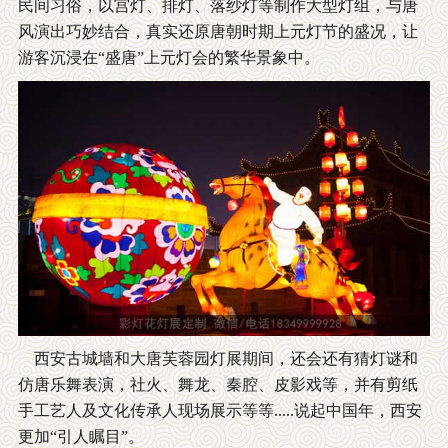
民间习俗，以宫灯、排灯、落纱灯等制作大型灯组，与唐
风演出巧妙结合，真实还原唐朝时期上元灯节的盛况，让
游客沉浸在“盛唐”上元灯会的繁华景象中。
西安古城墙和大唐芙蓉园灯展期间，还会还有猜灯谜和
仿唐乐舞表演，社火、舞龙、秦腔、皮影戏等，并有剪纸
手工艺人及文化传承人现场展示等等.....说起中国年，西安
更加“引人瞩目”。