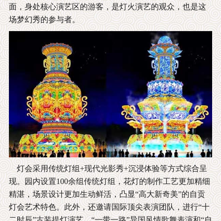
面，身处核心演艺区的游客，是灯火演艺的观众，也是这
场梦幻秀的参与者。
灯会采用传统灯组+现代光影秀+沉浸体验等方式综合呈
现。园内设置100余组传统灯组，花灯的制作工艺更加精细
精湛，场景设计更加生动鲜活，凸显“高大新奇美”的自贡
灯会艺术特色。此外，还邀请国际顶尖表演团队，进行“十
二时辰”古装提灯演艺、“一带一路”异国风情歌舞表演和“自