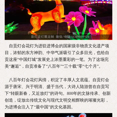
自贡灯会花灯为进驻进博会的国家级非物质文化遗产项
目，浓郁的东方神韵、中华气派吸引了众多目光，也给自
贡这座“中国灯城”发展史上浓墨重彩的一笔。为了这场完
美“邂逅”，自贡准备了“八百年”“三十载”零“七个月”。
八百年灯会花灯风情，积淀了丰厚人文底蕴。自贡灯会
源于唐宋、兴于明清、盛于当代，大诗人陆游曾在自贡写
下“转眼新春，又近放灯”的诗句。800年的文脉传承、创新
创造，绽放出传统文化与现代文明交相辉映的璀璨光彩，
为进博会注入了“最中国”的文化基因。