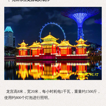
龙宫高8米，宽20米，每小时耗电1千瓦，重量约1500斤，
使用约800个灯泡进行照明。