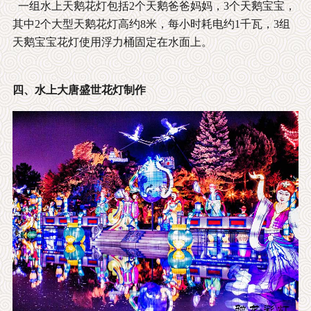
一组水上天鹅花灯包括2个天鹅爸爸妈妈，3个天鹅宝宝，
其中2个大型天鹅花灯高约8米，每小时耗电约1千瓦，3组
天鹅宝宝花灯使用浮力桶固定在水面上。
四、水上大唐盛世花灯制作