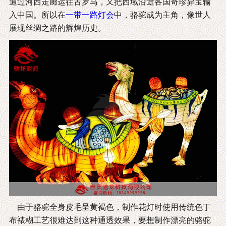
通过河西走廊运往古罗马，又把西域沿途各国奇珍异宝输
入中国。所以在
一带一路灯会
中，骆驼成为主角，像世人
展现丝绸之路的辉煌历史。
由于骆驼全身皮毛呈黄褐色，制作花灯时使用传统色丁
布裱糊工艺很难达到这种通透效果，要想制作漂亮的骆驼