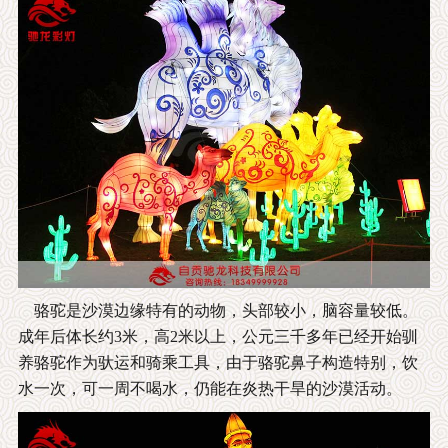
骆驼是沙漠边缘特有的动物，头部较小，脑容量较低。
成年后体长约3米，高2米以上，公元三千多年已经开始驯
养骆驼作为驮运和骑乘工具，由于骆驼鼻子构造特别，饮
水一次，可一周不喝水，仍能在炎热干旱的沙漠活动。