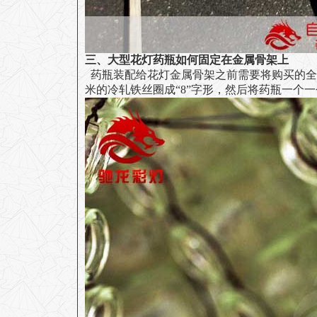
三、大型花灯药瓶如何固定在金属骨架上
药瓶装配给花灯金属骨架之前需要将购买的全
米的冷轧铁丝圈成“8”字形，然后将药瓶一个