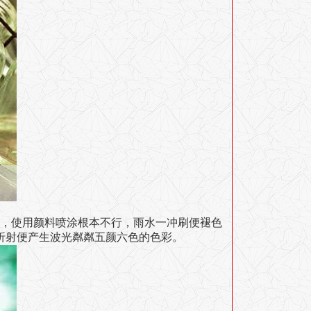
，使用颜料喷涂根本不行，雨水一冲刷便褪色
折射便产生波光粼粼五颜六色的色彩。