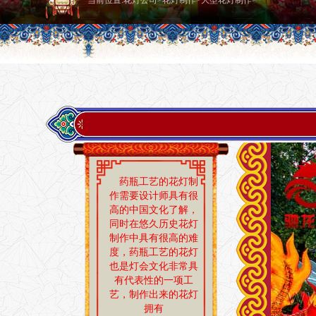
当前位置:
花灯公司
>
花灯制作
>
大型花灯制作
>
药瓶工艺的花灯制
作需要设计师具有很
高的中国文化了解，
同时在悠久历史花灯
制作中具有很高的难
度，药瓶工艺的花灯
也是灯会文化非常具
有代表性的一项工
艺，制作出来的花灯
拥有