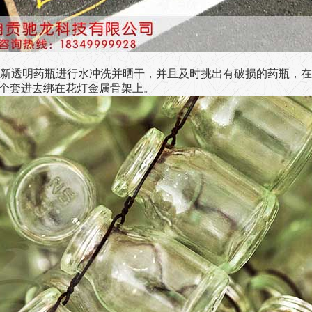
新透明药瓶进行水冲洗并晒干，并且及时挑出有破损的药瓶，在将
一个套进去绑在花灯金属骨架上。