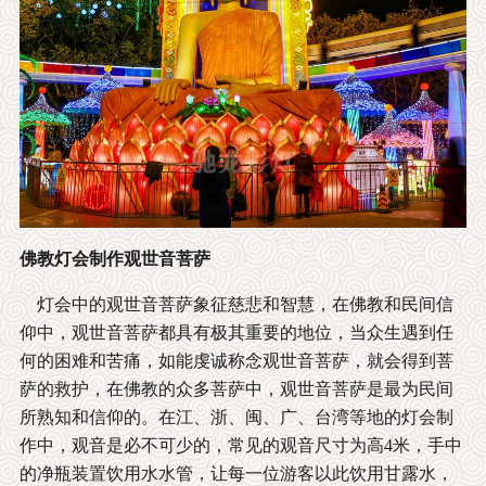
佛教灯会制作观世音菩萨
灯会中的观世音菩萨象征慈悲和智慧，在佛教和民间信
仰中，观世音菩萨都具有极其重要的地位，当众生遇到任
何的困难和苦痛，如能虔诚称念观世音菩萨，就会得到菩
萨的救护，在佛教的众多菩萨中，观世音菩萨是最为民间
所熟知和信仰的。在江、浙、闽、广、台湾等地的灯会制
作中，观音是必不可少的，常见的观音尺寸为高4米，手中
的净瓶装置饮用水水管，让每一位游客以此饮用甘露水，