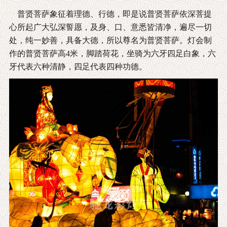
普贤菩萨象征着理德、行德，即是说普贤菩萨依深菩提
心所起广大弘深誓愿，及身、口、意悉皆清净，遍尽一切
处，纯一妙善，具备大德，所以尊名为普贤菩萨。灯会制
作的普贤菩萨高4米，脚踏荷花，坐骑为六牙四足白象，六
牙代表六种清静，四足代表四种功德。