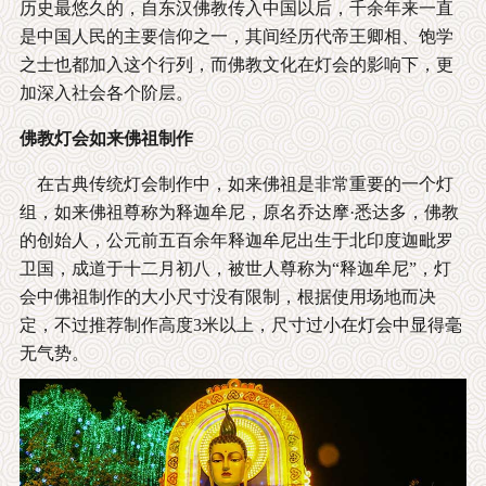
历史最悠久的，自东汉佛教传入中国以后，千余年来一直
是中国人民的主要信仰之一，其间经历代帝王卿相、饱学
之士也都加入这个行列，而佛教文化在灯会的影响下，更
加深入社会各个阶层。
佛教灯会如来佛祖制作
在古典传统灯会制作中，如来佛祖是非常重要的一个灯
组，如来佛祖尊称为释迦牟尼，原名乔达摩·悉达多，佛教
的创始人，公元前五百余年释迦牟尼出生于北印度迦毗罗
卫国，成道于十二月初八，被世人尊称为“释迦牟尼”，灯
会中佛祖制作的大小尺寸没有限制，根据使用场地而决
定，不过推荐制作高度3米以上，尺寸过小在灯会中显得毫
无气势。