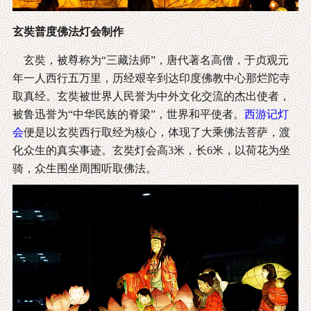
玄奘普度佛法灯会制作
玄奘，被尊称为“三藏法师”，唐代著名高僧，于贞观元
年一人西行五万里，历经艰辛到达印度佛教中心那烂陀寺
取真经。玄奘被世界人民誉为中外文化交流的杰出使者，
被鲁迅誉为“中华民族的脊梁”，世界和平使者。
西游记灯
会
便是以玄奘西行取经为核心，体现了大乘佛法菩萨，渡
化众生的真实事迹。玄奘灯会高3米，长6米，以荷花为坐
骑，众生围坐周围听取佛法。