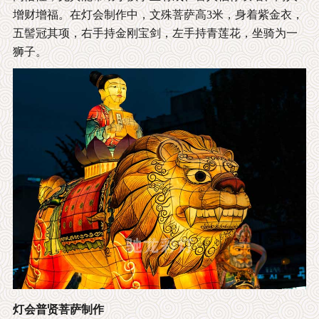
增财增福。在灯会制作中，文殊菩萨高3米，身着紫金衣，
五髻冠其项，右手持金刚宝剑，左手持青莲花，坐骑为一
狮子。
灯会普贤菩萨制作