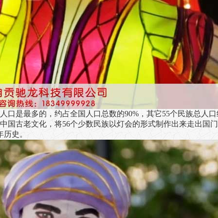
口是最多的，约占全国人口总数的90%，其它55个民族总人口
中国古老文化，将56个少数民族以
灯会
的形式制作出来走出国门
年历史。