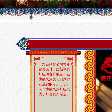
当前位置:
花灯公司
>
灯会制作
>
灯会制作公司
>
灯会制作公司每年
都会设计一些新颖的
灯组供客户挑选，在
少数民族文化日渐得
到重视的今天，设计
制作少数民族灯组成
为了灯会的新看点。